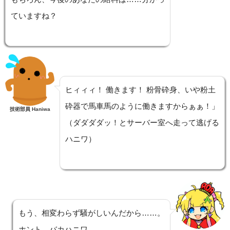
ていますね？
ヒィィィ！ 働きます！ 粉骨砕身、いや粉土
砕器で馬車馬のように働きますからぁぁ！」
技術部員 Haniwa
（ダダダダッ！とサーバー室へ走って逃げる
ハニワ）
もう、相変わらず騒がしいんだから……。
ホント、バカハニワ…