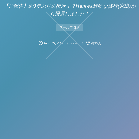
【ご報告】約3年ぶりの復活！？Haniwa過酷な修行(家出)か
ら帰還しました！
プールブログ
June
29
,
2026
views
約13分