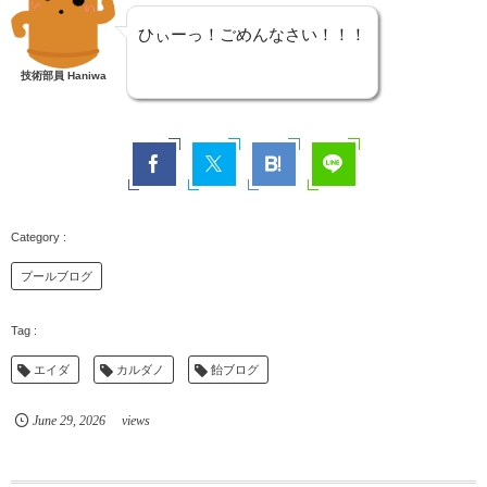
ひぃーっ！ごめんなさい！！！
技術部員 Haniwa
プールブログ
エイダ
カルダノ
飴ブログ
June
29
,
2026
views