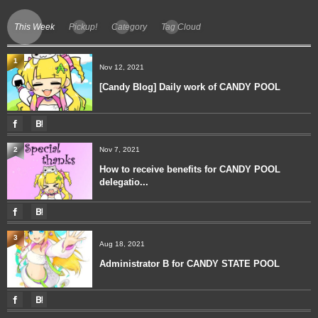
This Week
Pickup!
Category
Tag Cloud
1
Nov 12, 2021
[Candy Blog] Daily work of CANDY POOL
2
Nov 7, 2021
How to receive benefits for CANDY POOL
delegatio...
3
Aug 18, 2021
Administrator B for CANDY STATE POOL