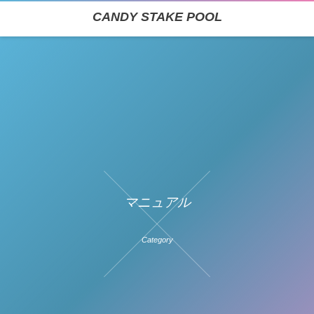
CANDY STAKE POOL
マニュアル
Category