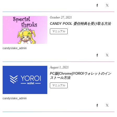
October
27
,
2021
CANDY POOL 委任特典を受け取る方法
マニュアル
candystake_admin
August
1
,
2021
PC版(Chrome)YOROIウォレットのイン
ストール方法
マニュアル
candystake_admin