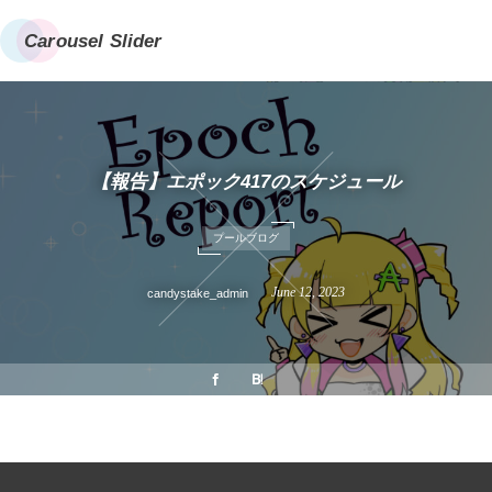
Carousel Slider
【報告】エポック417のスケジュール
プールブログ
June
12
,
2023
candystake_admin