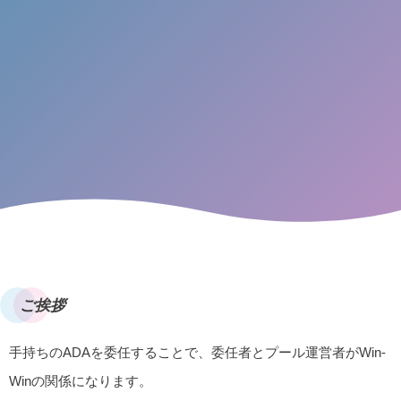
ご挨拶
手持ちのADAを委任することで、委任者とプール運営者がWin-
Winの関係になります。