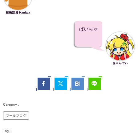
技術部員 Haniwa
ばいちゃ
きゃんでぃ
プールブログ