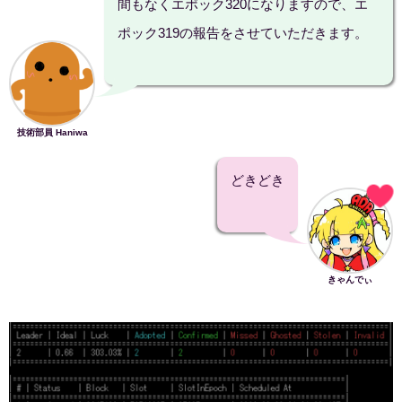
間もなくエポック320になりますので、エ
ポック319の報告をさせていただきます。
技術部員 Haniwa
どきどき
きゃんでぃ