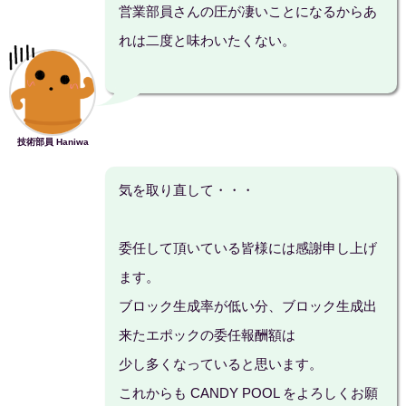
営業部員さんの圧が凄いことになるからあ
れは二度と味わいたくない。
技術部員 Haniwa
気を取り直して・・・
委任して頂いている皆様には感謝申し上げ
ます。
ブロック生成率が低い分、ブロック生成出
来たエポックの委任報酬額は
少し多くなっていると思います。
これからも CANDY POOL をよろしくお願