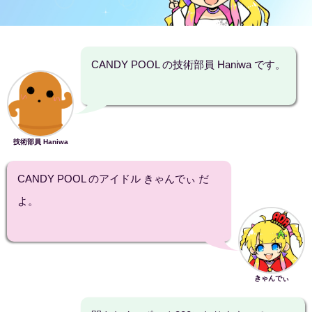
CANDY POOL の技術部員 Haniwa です。
技術部員 Haniwa
CANDY POOL のアイドル きゃんでぃ だ
よ。
きゃんでぃ