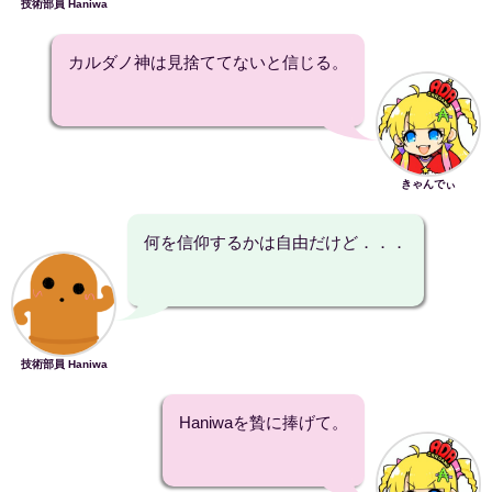
技術部員 Haniwa
カルダノ神は見捨ててないと信じる。
きゃんでぃ
何を信仰するかは自由だけど．．．
技術部員 Haniwa
Haniwaを贄に捧げて。