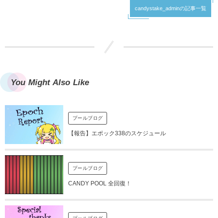
candystake_adminの記事一覧
You Might Also Like
プールブログ
【報告】エポック338のスケジュール
プールブログ
CANDY POOL 全回復！