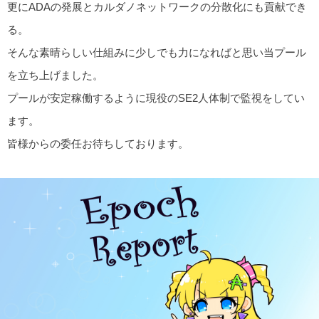
更にADAの発展とカルダノネットワークの分散化にも貢献でき
る。
そんな素晴らしい仕組みに少しでも力になればと思い当プール
を立ち上げました。
プールが安定稼働するように現役のSE2人体制で監視をしてい
ます。
皆様からの委任お待ちしております。