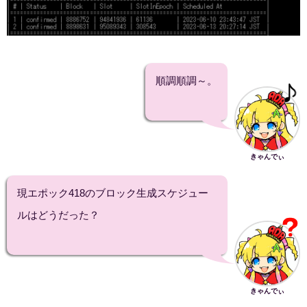
順調順調～。
きゃんでぃ
現エポック418のブロック生成スケジュー
ルはどうだった？
きゃんでぃ