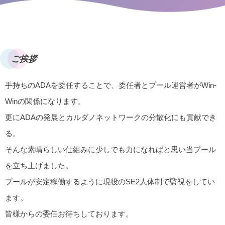
ご挨拶
手持ちのADAを委任することで、委任者とプール運営者がWin-
Winの関係になります。
更にADAの発展とカルダノネットワークの分散化にも貢献でき
る。
そんな素晴らしい仕組みに少しでも力になればと思い当プール
を立ち上げました。
プールが安定稼働するように現役のSE2人体制で監視をしてい
ます。
皆様からの委任お待ちしております。