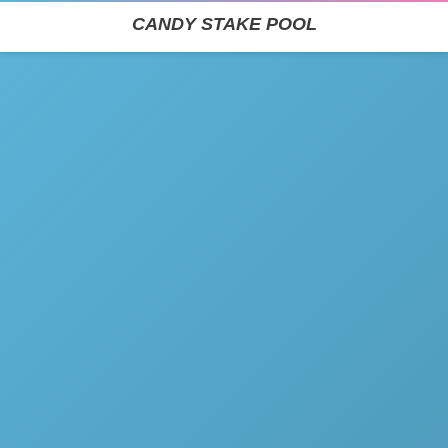
CANDY STAKE POOL