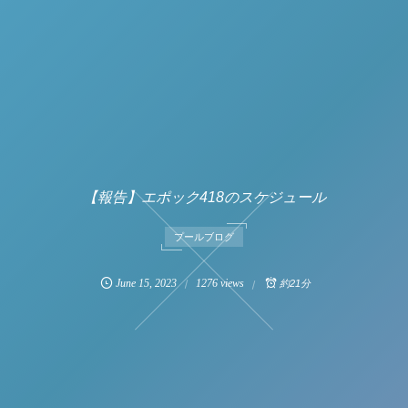
【報告】エポック418のスケジュール
プールブログ
June
15
,
2023
1276 views
約21分