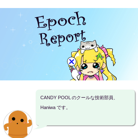
CANDY POOL のクールな技術部員、
Haniwa です。