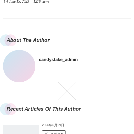
June
15
,
2023
1276 views
About The Author
candystake_admin
Recent Articles Of This Author
2026年6月29日