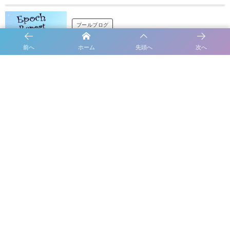
プールブログ
【報告】エポック386のスケジュール
前へ
ホーム
先頭へ
次へ
プールブログ
【感謝】新規委任ありがとうございます
プールブログ
【報告】エポック391のスケジュール
プールブログ
【報告】エポック337のスケジュール