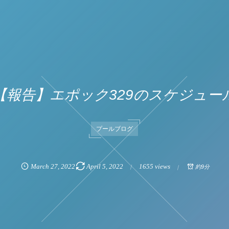
【報告】エポック329のスケジュー
プールブログ
March
27
,
2022
April
5
,
2022
1655 views
約9分