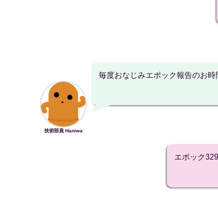
毎度おなじみエポック報告のお時
技術部員 Haniwa
エポック3